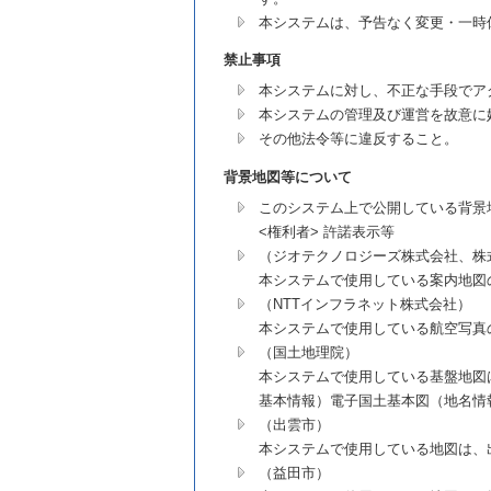
本システムは、予告なく変更・一時
禁止事項
本システムに対し、不正な手段でア
本システムの管理及び運営を故意に
その他法令等に違反すること。
背景地図等について
このシステム上で公開している背景
<権利者> 許諾表示等
（ジオテクノロジーズ株式会社、株
本システムで使用している案内地図
（NTTインフラネット株式会社）
本システムで使用している航空写真
（国土地理院）
本システムで使用している基盤地図
基本情報）電子国土基本図（地名情報
（出雲市）
本システムで使用している地図は、出雲
（益田市）