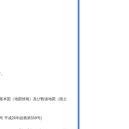
す。
土基本図（地図情報）及び数値地図（国土
平成26年総務第559号)