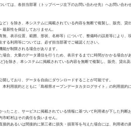
ついては、各担当部署（トップページ左下のお問い合わせ先）へお問い合わ
など）を除き、本システムに掲載されている内容を無断で複製し、販売、貸
・最新性を保証しておりません。
有無、表示位置、範囲、形状、名称等）について、整備時の誤差等により、
生する利用等については、必ず担当部署でご確認ください。
機能が制限される場合があります。
た場合、大量のデータ通信を行うため、表示するまでに時間がかかる場合が
など)を除き、本システムに掲載されている内容を無断で複製し、販売、貸出
公開しており、データを自由にダウンロードすることが可能です。
、本利用規約とともに「島根県オープンデータカタログサイト」の利用規約
かったこと、サービスに掲載されている情報に基づいて利用者が下した判断
内市町村はその責任を負いません。
直接的あるいは間接的に第三者に損失・損害等を与えた場合には、利用者の