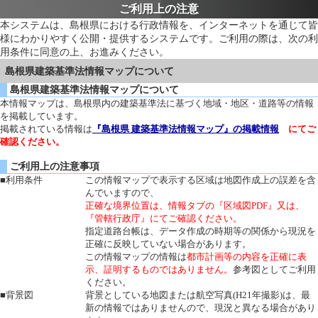
ご利用上の注意
本システムは、島根県における行政情報を、インターネットを通じて皆
様にわかりやすく公開・提供するシステムです。ご利用の際は、次の利
用条件に同意の上、お進みください。
島根県建築基準法情報マップについて
島根県建築基準法情報マップについて
本情報マップは、島根県内の建築基準法に基づく地域・地区・道路等の情報
を掲載しています。
掲載されている情報は
『島根県 建築基準法情報マップ』の掲載情報
にてご
確認ください。
ご利用上の注意事項
■利用条件
この情報マップで表示する区域は地図作成上の誤差を含
んでいますので、
正確な境界位置は、情報タブの『区域図PDF』又は、
『管轄行政庁』にてご確認ください。
指定道路台帳は、データ作成の時期等の関係から現況を
正確に反映していない場合があります。
この情報マップの情報は
都市計画等の内容を正確に表
示、証明するものではありません。
参考図としてご利用
ください。
■背景図
背景としている地図または航空写真(H21年撮影)は、最
新の情報ではありませんので、現況と異なる場合があり