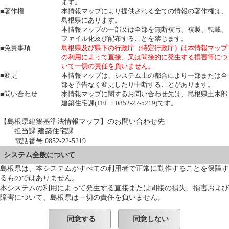
ます。
■著作権
本情報マップにより提供される全ての情報の著作権は、
島根県にあります。
本情報マップの一部又は全部を無断複写、複製、転載、
ファイル化及び配布することを禁じます。
■免責事項
島根県及び県下の行政庁（特定行政庁）は本情報マップ
の利用によって直接、又は間接的に発生する損害等につ
いて一切の責任を負いません。
■変更
本情報マップは、システム上の都合により一部または全
部を予告なく変更したり中断することがあります。
■問い合わせ
本情報マップに関するお問い合わせ先は、島根県土木部
建築住宅課(TEL：0852-22-5219)です。
【島根県建築基準法情報マップ】のお問い合わせ先
担当課:建築住宅課
電話番号:0852-22-5219
システム全般について
島根県は、本システムがすべての利用者で正常に動作することを保障す
るものではありません。
本システムの利用によって発生する直接または間接の損失、損害および
障害について、島根県は一切の責任を負いません。
同意する
同意しない