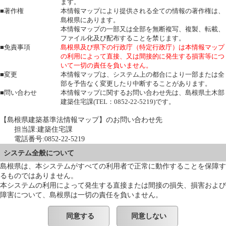
ます。
■著作権
本情報マップにより提供される全ての情報の著作権は、
島根県にあります。
本情報マップの一部又は全部を無断複写、複製、転載、
ファイル化及び配布することを禁じます。
■免責事項
島根県及び県下の行政庁（特定行政庁）は本情報マップ
の利用によって直接、又は間接的に発生する損害等につ
いて一切の責任を負いません。
■変更
本情報マップは、システム上の都合により一部または全
部を予告なく変更したり中断することがあります。
■問い合わせ
本情報マップに関するお問い合わせ先は、島根県土木部
建築住宅課(TEL：0852-22-5219)です。
【島根県建築基準法情報マップ】のお問い合わせ先
担当課:建築住宅課
電話番号:0852-22-5219
システム全般について
島根県は、本システムがすべての利用者で正常に動作することを保障す
るものではありません。
本システムの利用によって発生する直接または間接の損失、損害および
障害について、島根県は一切の責任を負いません。
同意する
同意しない