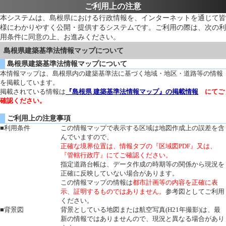
ご利用上の注意
本システムは、島根県における行政情報を、インターネットを通じて皆
様にわかりやすく公開・提供するシステムです。ご利用の際は、次の利
用条件に同意の上、お進みください。
島根県建築基準法情報マップについて
島根県建築基準法情報マップについて
本情報マップは、島根県内の建築基準法に基づく地域・地区・道路等の情報
を掲載しています。
掲載されている情報は
『島根県 建築基準法情報マップ』の掲載情報
にてご
確認ください。
ご利用上の注意事項
■利用条件
この情報マップで表示する区域は地図作成上の誤差を含
んでいますので、
正確な境界位置は、情報タブの『区域図PDF』又は、
『管轄行政庁』にてご確認ください。
指定道路台帳は、データ作成の時期等の関係から現況を
正確に反映していない場合があります。
この情報マップの情報は
都市計画等の内容を正確に表
示、証明するものではありません。
参考図としてご利用
ください。
■背景図
背景としている地図または航空写真(H21年撮影)は、最
新の情報ではありませんので、現況と異なる場合があり