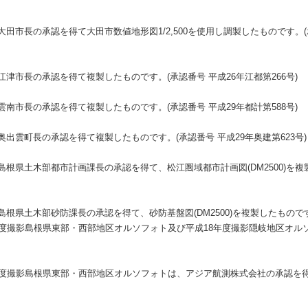
市長の承認を得て大田市数値地形図1/2,500を使用し調製したものです。(承認
津市長の承認を得て複製したものです。(承認番号 平成26年江都第266号)
南市長の承認を得て複製したものです。(承認番号 平成29年都計第588号)
出雲町長の承認を得て複製したものです。(承認番号 平成29年奥建第623号)
根県土木部都市計画課長の承認を得て、松江圏域都市計画図(DM2500)を複
根県土木部砂防課長の承認を得て、砂防基盤図(DM2500)を複製したもので
年度撮影島根県東部・西部地区オルソフォト及び平成18年度撮影隠岐地区オル
年度撮影島根県東部・西部地区オルソフォトは、アジア航測株式会社の承認を