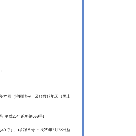
す。
土基本図（地図情報）及び数値地図（国土
平成26年総務第559号)
です。(承認番号 平成29年2月28日益