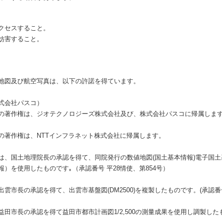
クセスすること。
妨害すること。
地図及び航空写真は、以下の許諾を得ています。
式会社パスコ）
の著作権は、ジオテクノロジーズ株式会社及び、株式会社パスコに帰属しま
の著作権は、NTTインフラネット株式会社に帰属します。
は、国土地理院長の承認を得て、同院発行の数値地図(国土基本情報)電子国
）を使用したものです｡（承認番号 平28情使、第854号）
市長の承認を得て、出雲市基盤図(DM2500)を複製したものです。(承認番号 
市長の承認を得て益田市都市計画図1/2,500の測量成果を使用し調製したもの