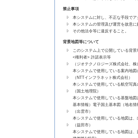
禁止事項
本システムに対し、不正な手段でア
本システムの管理及び運営を故意に
その他法令等に違反すること。
背景地図等について
このシステム上で公開している背景
<権利者> 許諾表示等
（ジオテクノロジーズ株式会社、株
本システムで使用している案内地図
（NTTインフラネット株式会社）
本システムで使用している航空写真
（国土地理院）
本システムで使用している基盤地図
基本情報）電子国土基本図（地名情報
（出雲市）
本システムで使用している地図は、出雲
（益田市）
本システムで使用している地図は、益田