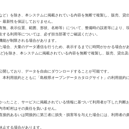
など）を除き、本システムに掲載されている内容を無断で複製し、販売、貸
・最新性を保証しておりません。
有無、表示位置、範囲、形状、名称等）について、整備時の誤差等により、
生する利用等については、必ず担当部署でご確認ください。
機能が制限される場合があります。
た場合、大量のデータ通信を行うため、表示するまでに時間がかかる場合が
など)を除き、本システムに掲載されている内容を無断で複製し、販売、貸出
公開しており、データを自由にダウンロードすることが可能です。
、本利用規約とともに「島根県オープンデータカタログサイト」の利用規約
かったこと、サービスに掲載されている情報に基づいて利用者が下した判断
内市町村はその責任を負いません。
直接的あるいは間接的に第三者に損失・損害等を与えた場合には、利用者の
休止する場合があります。