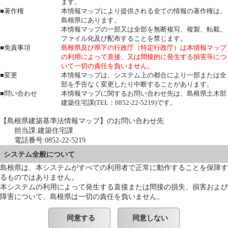
ます。
■著作権
本情報マップにより提供される全ての情報の著作権は、
島根県にあります。
本情報マップの一部又は全部を無断複写、複製、転載、
ファイル化及び配布することを禁じます。
■免責事項
島根県及び県下の行政庁（特定行政庁）は本情報マップ
の利用によって直接、又は間接的に発生する損害等につ
いて一切の責任を負いません。
■変更
本情報マップは、システム上の都合により一部または全
部を予告なく変更したり中断することがあります。
■問い合わせ
本情報マップに関するお問い合わせ先は、島根県土木部
建築住宅課(TEL：0852-22-5219)です。
【島根県建築基準法情報マップ】のお問い合わせ先
担当課:建築住宅課
電話番号:0852-22-5219
システム全般について
島根県は、本システムがすべての利用者で正常に動作することを保障す
るものではありません。
本システムの利用によって発生する直接または間接の損失、損害および
障害について、島根県は一切の責任を負いません。
同意する
同意しない