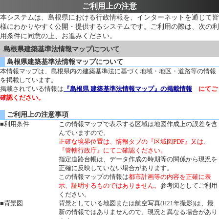
ご利用上の注意
本システムは、島根県における行政情報を、インターネットを通じて皆
様にわかりやすく公開・提供するシステムです。ご利用の際は、次の利
用条件に同意の上、お進みください。
島根県建築基準法情報マップについて
島根県建築基準法情報マップについて
本情報マップは、島根県内の建築基準法に基づく地域・地区・道路等の情報
を掲載しています。
掲載されている情報は
『島根県 建築基準法情報マップ』の掲載情報
にてご
確認ください。
ご利用上の注意事項
■利用条件
この情報マップで表示する区域は地図作成上の誤差を含
んでいますので、
正確な境界位置は、情報タブの『区域図PDF』又は、
『管轄行政庁』にてご確認ください。
指定道路台帳は、データ作成の時期等の関係から現況を
正確に反映していない場合があります。
この情報マップの情報は
都市計画等の内容を正確に表
示、証明するものではありません。
参考図としてご利用
ください。
■背景図
背景としている地図または航空写真(H21年撮影)は、最
新の情報ではありませんので、現況と異なる場合があり