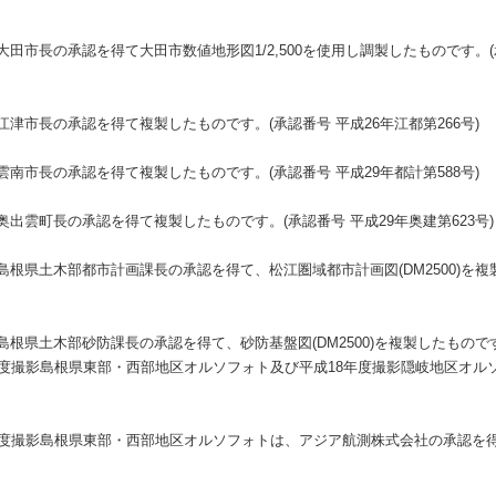
市長の承認を得て大田市数値地形図1/2,500を使用し調製したものです。(承認
津市長の承認を得て複製したものです。(承認番号 平成26年江都第266号)
南市長の承認を得て複製したものです。(承認番号 平成29年都計第588号)
出雲町長の承認を得て複製したものです。(承認番号 平成29年奥建第623号)
根県土木部都市計画課長の承認を得て、松江圏域都市計画図(DM2500)を複
根県土木部砂防課長の承認を得て、砂防基盤図(DM2500)を複製したもので
年度撮影島根県東部・西部地区オルソフォト及び平成18年度撮影隠岐地区オル
年度撮影島根県東部・西部地区オルソフォトは、アジア航測株式会社の承認を