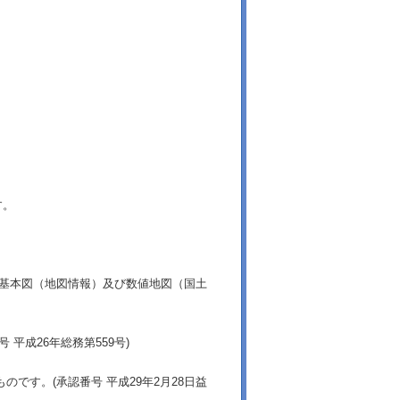
す。
土基本図（地図情報）及び数値地図（国土
平成26年総務第559号)
です。(承認番号 平成29年2月28日益