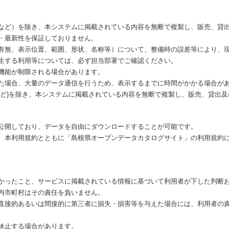
など）を除き、本システムに掲載されている内容を無断で複製し、販売、貸
・最新性を保証しておりません。
有無、表示位置、範囲、形状、名称等）について、整備時の誤差等により、
生する利用等については、必ず担当部署でご確認ください。
機能が制限される場合があります。
た場合、大量のデータ通信を行うため、表示するまでに時間がかかる場合が
など)を除き、本システムに掲載されている内容を無断で複製し、販売、貸出
公開しており、データを自由にダウンロードすることが可能です。
、本利用規約とともに「島根県オープンデータカタログサイト」の利用規約
かったこと、サービスに掲載されている情報に基づいて利用者が下した判断
内市町村はその責任を負いません。
直接的あるいは間接的に第三者に損失・損害等を与えた場合には、利用者の
休止する場合があります。