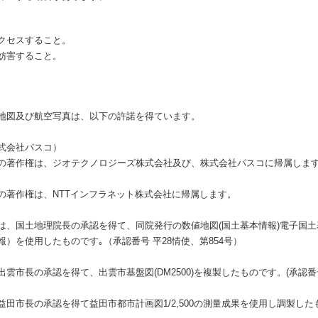
クセスすること。
妨害すること。
地図及び航空写真は、以下の許諾を得ています。
式会社パスコ）
の著作権は、ジオテクノロジーズ株式会社及び、株式会社パスコに帰属しま
の著作権は、NTTインフラネット株式会社に帰属します。
は、国土地理院長の承認を得て、同院発行の数値地図(国土基本情報)電子国
）を使用したものです｡（承認番号 平28情使、第854号）
市長の承認を得て、出雲市基盤図(DM2500)を複製したものです。(承認番号 
市長の承認を得て益田市都市計画図1/2,500の測量成果を使用し調製したもの