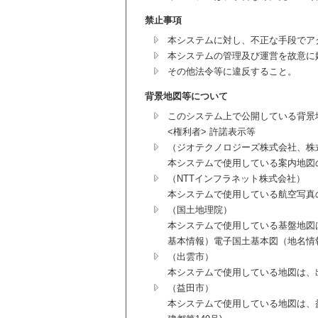
禁止事項
本システムに対し、不正な手段でア
本システムの管理及び運営を故意に
その他法令等に違反すること。
背景地図等について
このシステム上で公開している背景
<権利者> 許諾表示等
（ジオテクノロジーズ株式会社、株
本システムで使用している案内地図
（NTTインフラネット株式会社）
本システムで使用している航空写真
（国土地理院）
本システムで使用している基盤地図
基本情報）電子国土基本図（地名情報
（出雲市）
本システムで使用している地図は、出雲
（益田市）
本システムで使用している地図は、益田