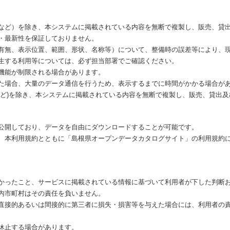
など）を除き、本システムに掲載されている内容を無断で複製し、販売、貸
・最新性を保証しておりません。
有無、表示位置、範囲、形状、名称等）について、整備時の誤差等により、
生する利用等については、必ず担当部署でご確認ください。
機能が制限される場合があります。
た場合、大量のデータ通信を行うため、表示するまでに時間がかかる場合が
など)を除き、本システムに掲載されている内容を無断で複製し、販売、貸出
公開しており、データを自由にダウンロードすることが可能です。
、本利用規約とともに「島根県オープンデータカタログサイト」の利用規約
かったこと、サービスに掲載されている情報に基づいて利用者が下した判断
内市町村はその責任を負いません。
直接的あるいは間接的に第三者に損失・損害等を与えた場合には、利用者の
休止する場合があります。