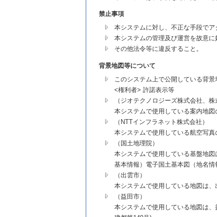
禁止事項
本システムに対し、不正な手段でア
本システムの管理及び運営を故意に
その他法令等に違反すること。
背景地図等について
このシステム上で公開している背景
<権利者> 許諾表示等
（ジオテクノロジーズ株式会社、株
本システムで使用している案内地図
（NTTインフラネット株式会社）
本システムで使用している航空写真
（国土地理院）
本システムで使用している基盤地図
基本情報）電子国土基本図（地名情報
（出雲市）
本システムで使用している地図は、出雲
（益田市）
本システムで使用している地図は、益田