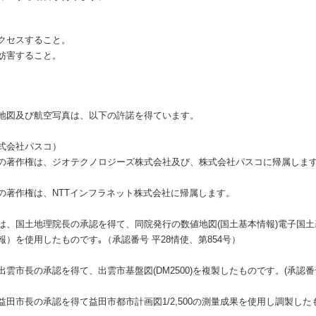
クセスすること。
妨害すること。
地図及び航空写真は、以下の許諾を得ています。
式会社パスコ）
の著作権は、ジオテクノロジーズ株式会社及び、株式会社パスコに帰属しま
の著作権は、NTTインフラネット株式会社に帰属します。
は、国土地理院長の承認を得て、同院発行の数値地図(国土基本情報)電子国
）を使用したものです｡（承認番号 平28情使、第854号）
市長の承認を得て、出雲市基盤図(DM2500)を複製したものです。(承認番号 
市長の承認を得て益田市都市計画図1/2,500の測量成果を使用し調製したもの