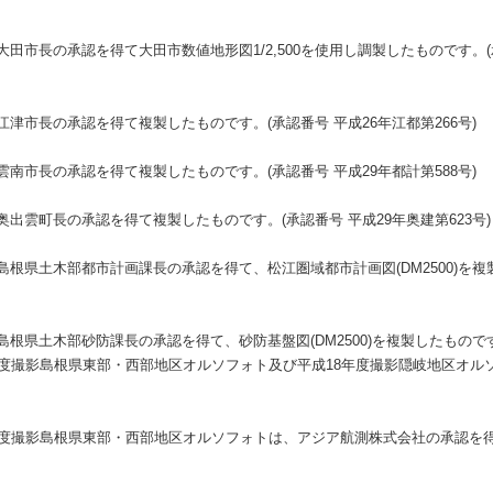
市長の承認を得て大田市数値地形図1/2,500を使用し調製したものです。(承認
津市長の承認を得て複製したものです。(承認番号 平成26年江都第266号)
南市長の承認を得て複製したものです。(承認番号 平成29年都計第588号)
出雲町長の承認を得て複製したものです。(承認番号 平成29年奥建第623号)
根県土木部都市計画課長の承認を得て、松江圏域都市計画図(DM2500)を複
根県土木部砂防課長の承認を得て、砂防基盤図(DM2500)を複製したもので
年度撮影島根県東部・西部地区オルソフォト及び平成18年度撮影隠岐地区オル
年度撮影島根県東部・西部地区オルソフォトは、アジア航測株式会社の承認を