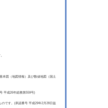
す。
土基本図（地図情報）及び数値地図（国土
平成26年総務第559号)
です。(承認番号 平成29年2月28日益