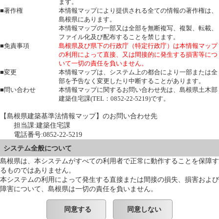
ます。
■著作権
本情報マップにより提供される全ての情報の著作権は、
島根県にあります。
本情報マップの一部又は全部を無断複写、複製、転載、
ファイル化及び配布することを禁じます。
■免責事項
島根県及び県下の行政庁（特定行政庁）は本情報マップ
の利用によって直接、又は間接的に発生する損害等につ
いて一切の責任を負いません。
■変更
本情報マップは、システム上の都合により一部または全
部を予告なく変更したり中断することがあります。
■問い合わせ
本情報マップに関するお問い合わせ先は、島根県土木部
建築住宅課(TEL：0852-22-5219)です。
【島根県建築基準法情報マップ】のお問い合わせ先
担当課:建築住宅課
電話番号:0852-22-5219
システム全般について
島根県は、本システムがすべての利用者で正常に動作することを保障す
るものではありません。
本システムの利用によって発生する直接または間接の損失、損害および
障害について、島根県は一切の責任を負いません。
同意する
同意しない