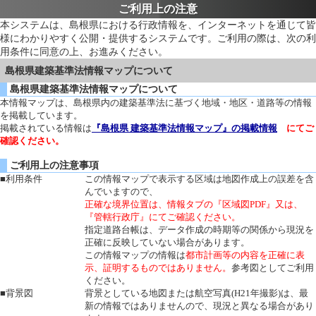
ご利用上の注意
本システムは、島根県における行政情報を、インターネットを通じて皆
様にわかりやすく公開・提供するシステムです。ご利用の際は、次の利
用条件に同意の上、お進みください。
島根県建築基準法情報マップについて
島根県建築基準法情報マップについて
本情報マップは、島根県内の建築基準法に基づく地域・地区・道路等の情報
を掲載しています。
掲載されている情報は
『島根県 建築基準法情報マップ』の掲載情報
にてご
確認ください。
ご利用上の注意事項
■利用条件
この情報マップで表示する区域は地図作成上の誤差を含
んでいますので、
正確な境界位置は、情報タブの『区域図PDF』又は、
『管轄行政庁』にてご確認ください。
指定道路台帳は、データ作成の時期等の関係から現況を
正確に反映していない場合があります。
この情報マップの情報は
都市計画等の内容を正確に表
示、証明するものではありません。
参考図としてご利用
ください。
■背景図
背景としている地図または航空写真(H21年撮影)は、最
新の情報ではありませんので、現況と異なる場合があり