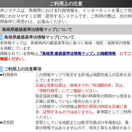
ご利用上の注意
本システムは、島根県における行政情報を、インターネットを通じて皆
様にわかりやすく公開・提供するシステムです。ご利用の際は、次の利
用条件に同意の上、お進みください。
島根県建築基準法情報マップについて
島根県建築基準法情報マップについて
本情報マップは、島根県内の建築基準法に基づく地域・地区・道路等の情報
を掲載しています。
掲載されている情報は
『島根県 建築基準法情報マップ』の掲載情報
にてご
確認ください。
ご利用上の注意事項
■利用条件
この情報マップで表示する区域は地図作成上の誤差を含
んでいますので、
正確な境界位置は、情報タブの『区域図PDF』又は、
『管轄行政庁』にてご確認ください。
指定道路台帳は、データ作成の時期等の関係から現況を
正確に反映していない場合があります。
この情報マップの情報は
都市計画等の内容を正確に表
示、証明するものではありません。
参考図としてご利用
ください。
■背景図
背景としている地図または航空写真(H21年撮影)は、最
新の情報ではありませんので、現況と異なる場合があり