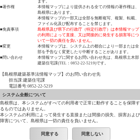
ます。
■著作権
本情報マップにより提供される全ての情報の著作権は、
島根県にあります。
本情報マップの一部又は全部を無断複写、複製、転載、
ファイル化及び配布することを禁じます。
■免責事項
島根県及び県下の行政庁（特定行政庁）は本情報マップ
の利用によって直接、又は間接的に発生する損害等につ
いて一切の責任を負いません。
■変更
本情報マップは、システム上の都合により一部または全
部を予告なく変更したり中断することがあります。
■問い合わせ
本情報マップに関するお問い合わせ先は、島根県土木部
建築住宅課(TEL：0852-22-5219)です。
【島根県建築基準法情報マップ】のお問い合わせ先
担当課:建築住宅課
電話番号:0852-22-5219
システム全般について
島根県は、本システムがすべての利用者で正常に動作することを保障す
るものではありません。
本システムの利用によって発生する直接または間接の損失、損害および
障害について、島根県は一切の責任を負いません。
同意する
同意しない