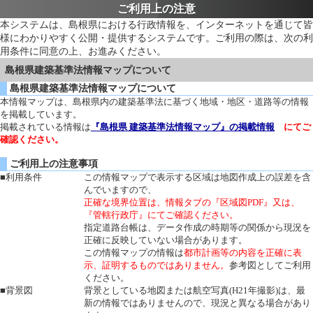
ご利用上の注意
本システムは、島根県における行政情報を、インターネットを通じて皆
様にわかりやすく公開・提供するシステムです。ご利用の際は、次の利
用条件に同意の上、お進みください。
島根県建築基準法情報マップについて
島根県建築基準法情報マップについて
本情報マップは、島根県内の建築基準法に基づく地域・地区・道路等の情報
を掲載しています。
掲載されている情報は
『島根県 建築基準法情報マップ』の掲載情報
にてご
確認ください。
ご利用上の注意事項
■利用条件
この情報マップで表示する区域は地図作成上の誤差を含
んでいますので、
正確な境界位置は、情報タブの『区域図PDF』又は、
『管轄行政庁』にてご確認ください。
指定道路台帳は、データ作成の時期等の関係から現況を
正確に反映していない場合があります。
この情報マップの情報は
都市計画等の内容を正確に表
示、証明するものではありません。
参考図としてご利用
ください。
■背景図
背景としている地図または航空写真(H21年撮影)は、最
新の情報ではありませんので、現況と異なる場合があり