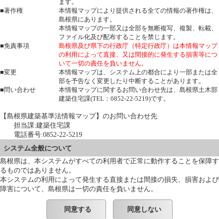
ます。
■著作権
本情報マップにより提供される全ての情報の著作権は、
島根県にあります。
本情報マップの一部又は全部を無断複写、複製、転載、
ファイル化及び配布することを禁じます。
■免責事項
島根県及び県下の行政庁（特定行政庁）は本情報マップ
の利用によって直接、又は間接的に発生する損害等につ
いて一切の責任を負いません。
■変更
本情報マップは、システム上の都合により一部または全
部を予告なく変更したり中断することがあります。
■問い合わせ
本情報マップに関するお問い合わせ先は、島根県土木部
建築住宅課(TEL：0852-22-5219)です。
【島根県建築基準法情報マップ】のお問い合わせ先
担当課:建築住宅課
電話番号:0852-22-5219
システム全般について
島根県は、本システムがすべての利用者で正常に動作することを保障す
るものではありません。
本システムの利用によって発生する直接または間接の損失、損害および
障害について、島根県は一切の責任を負いません。
同意する
同意しない