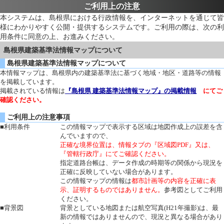
ご利用上の注意
本システムは、島根県における行政情報を、インターネットを通じて皆
様にわかりやすく公開・提供するシステムです。ご利用の際は、次の利
用条件に同意の上、お進みください。
島根県建築基準法情報マップについて
島根県建築基準法情報マップについて
本情報マップは、島根県内の建築基準法に基づく地域・地区・道路等の情報
を掲載しています。
掲載されている情報は
『島根県 建築基準法情報マップ』の掲載情報
にてご
確認ください。
ご利用上の注意事項
■利用条件
この情報マップで表示する区域は地図作成上の誤差を含
んでいますので、
正確な境界位置は、情報タブの『区域図PDF』又は、
『管轄行政庁』にてご確認ください。
指定道路台帳は、データ作成の時期等の関係から現況を
正確に反映していない場合があります。
この情報マップの情報は
都市計画等の内容を正確に表
示、証明するものではありません。
参考図としてご利用
ください。
■背景図
背景としている地図または航空写真(H21年撮影)は、最
新の情報ではありませんので、現況と異なる場合があり