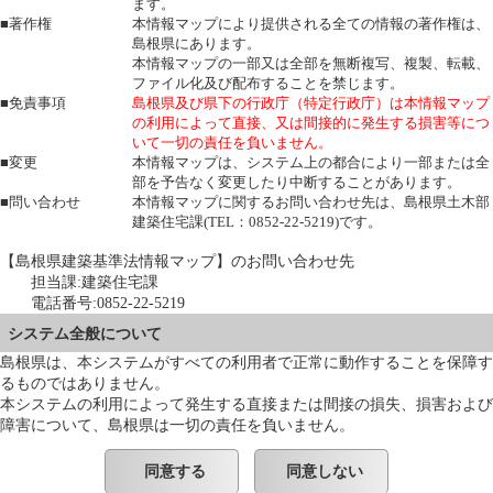
ます。
■著作権
本情報マップにより提供される全ての情報の著作権は、
島根県にあります。
本情報マップの一部又は全部を無断複写、複製、転載、
ファイル化及び配布することを禁じます。
■免責事項
島根県及び県下の行政庁（特定行政庁）は本情報マップ
の利用によって直接、又は間接的に発生する損害等につ
いて一切の責任を負いません。
■変更
本情報マップは、システム上の都合により一部または全
部を予告なく変更したり中断することがあります。
■問い合わせ
本情報マップに関するお問い合わせ先は、島根県土木部
建築住宅課(TEL：0852-22-5219)です。
【島根県建築基準法情報マップ】のお問い合わせ先
担当課:建築住宅課
電話番号:0852-22-5219
システム全般について
島根県は、本システムがすべての利用者で正常に動作することを保障す
るものではありません。
本システムの利用によって発生する直接または間接の損失、損害および
障害について、島根県は一切の責任を負いません。
同意する
同意しない