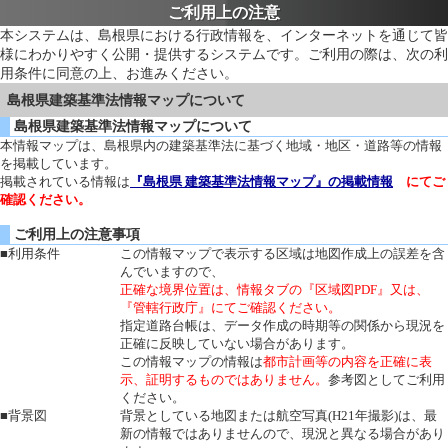
ご利用上の注意
本システムは、島根県における行政情報を、インターネットを通じて皆
様にわかりやすく公開・提供するシステムです。ご利用の際は、次の利
用条件に同意の上、お進みください。
島根県建築基準法情報マップについて
島根県建築基準法情報マップについて
本情報マップは、島根県内の建築基準法に基づく地域・地区・道路等の情報
を掲載しています。
掲載されている情報は
『島根県 建築基準法情報マップ』の掲載情報
にてご
確認ください。
ご利用上の注意事項
■利用条件
この情報マップで表示する区域は地図作成上の誤差を含
んでいますので、
正確な境界位置は、情報タブの『区域図PDF』又は、
『管轄行政庁』にてご確認ください。
指定道路台帳は、データ作成の時期等の関係から現況を
正確に反映していない場合があります。
この情報マップの情報は
都市計画等の内容を正確に表
示、証明するものではありません。
参考図としてご利用
ください。
■背景図
背景としている地図または航空写真(H21年撮影)は、最
新の情報ではありませんので、現況と異なる場合があり