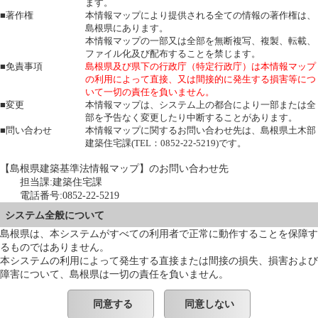
ます。
■著作権
本情報マップにより提供される全ての情報の著作権は、
島根県にあります。
本情報マップの一部又は全部を無断複写、複製、転載、
ファイル化及び配布することを禁じます。
■免責事項
島根県及び県下の行政庁（特定行政庁）は本情報マップ
の利用によって直接、又は間接的に発生する損害等につ
いて一切の責任を負いません。
■変更
本情報マップは、システム上の都合により一部または全
部を予告なく変更したり中断することがあります。
■問い合わせ
本情報マップに関するお問い合わせ先は、島根県土木部
建築住宅課(TEL：0852-22-5219)です。
【島根県建築基準法情報マップ】のお問い合わせ先
担当課:建築住宅課
電話番号:0852-22-5219
システム全般について
島根県は、本システムがすべての利用者で正常に動作することを保障す
るものではありません。
本システムの利用によって発生する直接または間接の損失、損害および
障害について、島根県は一切の責任を負いません。
同意する
同意しない