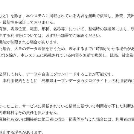
など）を除き、本システムに掲載されている内容を無断で複製し、販売、貸
・最新性を保証しておりません。
有無、表示位置、範囲、形状、名称等）について、整備時の誤差等により、
生する利用等については、必ず担当部署でご確認ください。
機能が制限される場合があります。
た場合、大量のデータ通信を行うため、表示するまでに時間がかかる場合が
など)を除き、本システムに掲載されている内容を無断で複製し、販売、貸出
公開しており、データを自由にダウンロードすることが可能です。
、本利用規約とともに「島根県オープンデータカタログサイト」の利用規約
かったこと、サービスに掲載されている情報に基づいて利用者が下した判断
内市町村はその責任を負いません。
直接的あるいは間接的に第三者に損失・損害等を与えた場合には、利用者の
休止する場合があります。