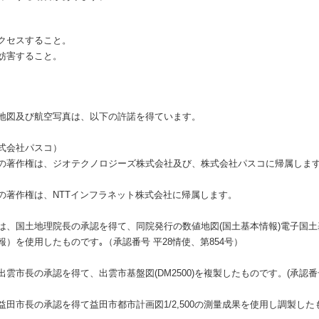
クセスすること。
妨害すること。
地図及び航空写真は、以下の許諾を得ています。
式会社パスコ）
の著作権は、ジオテクノロジーズ株式会社及び、株式会社パスコに帰属しま
の著作権は、NTTインフラネット株式会社に帰属します。
は、国土地理院長の承認を得て、同院発行の数値地図(国土基本情報)電子国
）を使用したものです｡（承認番号 平28情使、第854号）
市長の承認を得て、出雲市基盤図(DM2500)を複製したものです。(承認番号 
市長の承認を得て益田市都市計画図1/2,500の測量成果を使用し調製したもの