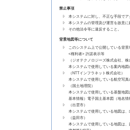
禁止事項
本システムに対し、不正な手段でア
本システムの管理及び運営を故意に
その他法令等に違反すること。
背景地図等について
このシステム上で公開している背景
<権利者> 許諾表示等
（ジオテクノロジーズ株式会社、株
本システムで使用している案内地図
（NTTインフラネット株式会社）
本システムで使用している航空写真
（国土地理院）
本システムで使用している基盤地図
基本情報）電子国土基本図（地名情報
（出雲市）
本システムで使用している地図は、出雲
（益田市）
本システムで使用している地図は、益田