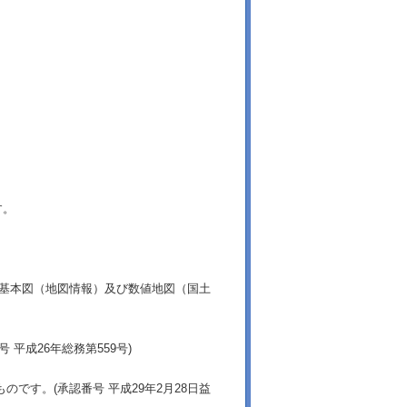
す。
土基本図（地図情報）及び数値地図（国土
平成26年総務第559号)
です。(承認番号 平成29年2月28日益