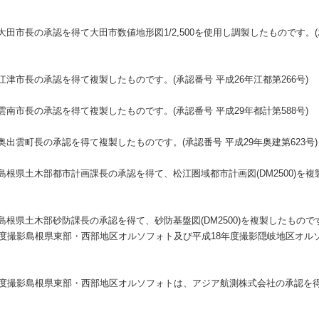
市長の承認を得て大田市数値地形図1/2,500を使用し調製したものです。(承認
津市長の承認を得て複製したものです。(承認番号 平成26年江都第266号)
南市長の承認を得て複製したものです。(承認番号 平成29年都計第588号)
出雲町長の承認を得て複製したものです。(承認番号 平成29年奥建第623号)
根県土木部都市計画課長の承認を得て、松江圏域都市計画図(DM2500)を複
根県土木部砂防課長の承認を得て、砂防基盤図(DM2500)を複製したもので
年度撮影島根県東部・西部地区オルソフォト及び平成18年度撮影隠岐地区オル
年度撮影島根県東部・西部地区オルソフォトは、アジア航測株式会社の承認を