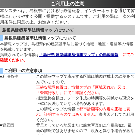
ご利用上の注意
本システムは、島根県における行政情報を、インターネットを通じて皆
様にわかりやすく公開・提供するシステムです。ご利用の際は、次の利
用条件に同意の上、お進みください。
島根県建築基準法情報マップについて
島根県建築基準法情報マップについて
本情報マップは、島根県内の建築基準法に基づく地域・地区・道路等の情報
を掲載しています。
掲載されている情報は
『島根県 建築基準法情報マップ』の掲載情報
にてご
確認ください。
ご利用上の注意事項
■利用条件
この情報マップで表示する区域は地図作成上の誤差を含
んでいますので、
正確な境界位置は、情報タブの『区域図PDF』又は、
『管轄行政庁』にてご確認ください。
指定道路台帳は、データ作成の時期等の関係から現況を
正確に反映していない場合があります。
この情報マップの情報は
都市計画等の内容を正確に表
示、証明するものではありません。
参考図としてご利用
ください。
■背景図
背景としている地図または航空写真(H21年撮影)は、最
新の情報ではありませんので、現況と異なる場合があり