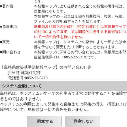
ます。
■著作権
本情報マップにより提供される全ての情報の著作権は、
島根県にあります。
本情報マップの一部又は全部を無断複写、複製、転載、
ファイル化及び配布することを禁じます。
■免責事項
島根県及び県下の行政庁（特定行政庁）は本情報マップ
の利用によって直接、又は間接的に発生する損害等につ
いて一切の責任を負いません。
■変更
本情報マップは、システム上の都合により一部または全
部を予告なく変更したり中断することがあります。
■問い合わせ
本情報マップに関するお問い合わせ先は、島根県土木部
建築住宅課(TEL：0852-22-5219)です。
【島根県建築基準法情報マップ】のお問い合わせ先
担当課:建築住宅課
電話番号:0852-22-5219
システム全般について
島根県は、本システムがすべての利用者で正常に動作することを保障す
るものではありません。
本システムの利用によって発生する直接または間接の損失、損害および
障害について、島根県は一切の責任を負いません。
同意する
同意しない