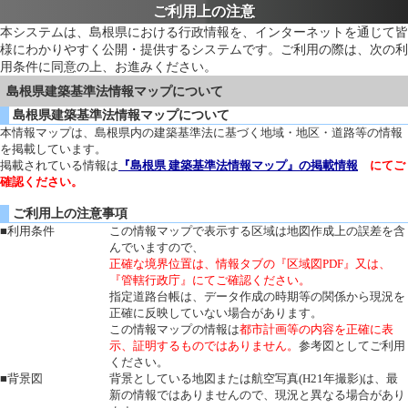
ご利用上の注意
本システムは、島根県における行政情報を、インターネットを通じて皆
様にわかりやすく公開・提供するシステムです。ご利用の際は、次の利
用条件に同意の上、お進みください。
島根県建築基準法情報マップについて
島根県建築基準法情報マップについて
本情報マップは、島根県内の建築基準法に基づく地域・地区・道路等の情報
を掲載しています。
掲載されている情報は
『島根県 建築基準法情報マップ』の掲載情報
にてご
確認ください。
ご利用上の注意事項
■利用条件
この情報マップで表示する区域は地図作成上の誤差を含
んでいますので、
正確な境界位置は、情報タブの『区域図PDF』又は、
『管轄行政庁』にてご確認ください。
指定道路台帳は、データ作成の時期等の関係から現況を
正確に反映していない場合があります。
この情報マップの情報は
都市計画等の内容を正確に表
示、証明するものではありません。
参考図としてご利用
ください。
■背景図
背景としている地図または航空写真(H21年撮影)は、最
新の情報ではありませんので、現況と異なる場合があり