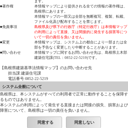
ます。
■著作権
本情報マップにより提供される全ての情報の著作権は、
島根県にあります。
本情報マップの一部又は全部を無断複写、複製、転載、
ファイル化及び配布することを禁じます。
■免責事項
島根県及び県下の行政庁（特定行政庁）は本情報マップ
の利用によって直接、又は間接的に発生する損害等につ
いて一切の責任を負いません。
■変更
本情報マップは、システム上の都合により一部または全
部を予告なく変更したり中断することがあります。
■問い合わせ
本情報マップに関するお問い合わせ先は、島根県土木部
建築住宅課(TEL：0852-22-5219)です。
【島根県建築基準法情報マップ】のお問い合わせ先
担当課:建築住宅課
電話番号:0852-22-5219
システム全般について
島根県は、本システムがすべての利用者で正常に動作することを保障す
るものではありません。
本システムの利用によって発生する直接または間接の損失、損害および
障害について、島根県は一切の責任を負いません。
同意する
同意しない