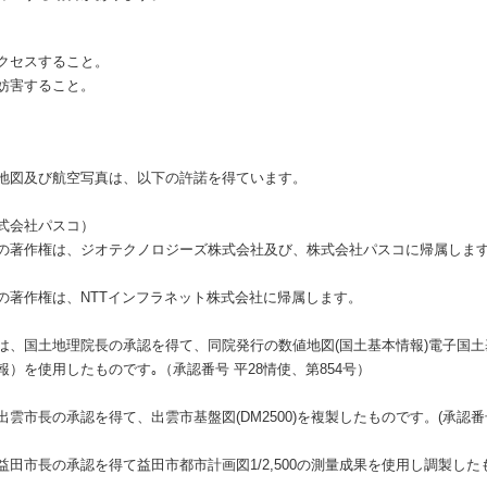
クセスすること。
妨害すること。
地図及び航空写真は、以下の許諾を得ています。
式会社パスコ）
の著作権は、ジオテクノロジーズ株式会社及び、株式会社パスコに帰属しま
の著作権は、NTTインフラネット株式会社に帰属します。
は、国土地理院長の承認を得て、同院発行の数値地図(国土基本情報)電子国
）を使用したものです｡（承認番号 平28情使、第854号）
市長の承認を得て、出雲市基盤図(DM2500)を複製したものです。(承認番号 
市長の承認を得て益田市都市計画図1/2,500の測量成果を使用し調製したもの