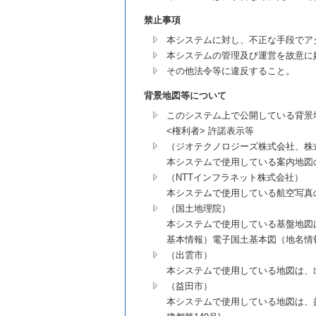
禁止事項
本システムに対し、不正な手段でア
本システムの管理及び運営を故意に
その他法令等に違反すること。
背景地図等について
このシステム上で公開している背景
<権利者> 許諾表示等
（ジオテクノロジーズ株式会社、株
本システムで使用している案内地図
（NTTインフラネット株式会社）
本システムで使用している航空写真
（国土地理院）
本システムで使用している基盤地図
基本情報）電子国土基本図（地名情報
（出雲市）
本システムで使用している地図は、出雲
（益田市）
本システムで使用している地図は、益田