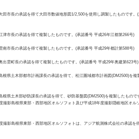
市長の承認を得て大田市数値地形図1/2,500を使用し調製したものです。(承認
津市長の承認を得て複製したものです。(承認番号 平成26年江都第266号)
南市長の承認を得て複製したものです。(承認番号 平成29年都計第588号)
出雲町長の承認を得て複製したものです。(承認番号 平成29年奥建第623号)
根県土木部都市計画課長の承認を得て、松江圏域都市計画図(DM2500)を複
根県土木部砂防課長の承認を得て、砂防基盤図(DM2500)を複製したもので
年度撮影島根県東部・西部地区オルソフォト及び平成18年度撮影隠岐地区オル
年度撮影島根県東部・西部地区オルソフォトは、アジア航測株式会社の承認を