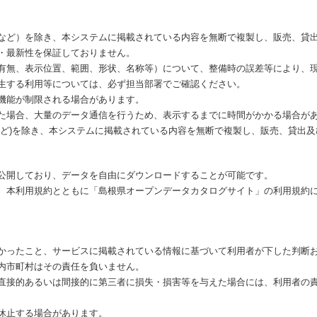
など）を除き、本システムに掲載されている内容を無断で複製し、販売、貸
・最新性を保証しておりません。
有無、表示位置、範囲、形状、名称等）について、整備時の誤差等により、
生する利用等については、必ず担当部署でご確認ください。
機能が制限される場合があります。
た場合、大量のデータ通信を行うため、表示するまでに時間がかかる場合が
など)を除き、本システムに掲載されている内容を無断で複製し、販売、貸出
公開しており、データを自由にダウンロードすることが可能です。
、本利用規約とともに「島根県オープンデータカタログサイト」の利用規約
かったこと、サービスに掲載されている情報に基づいて利用者が下した判断
内市町村はその責任を負いません。
直接的あるいは間接的に第三者に損失・損害等を与えた場合には、利用者の
休止する場合があります。