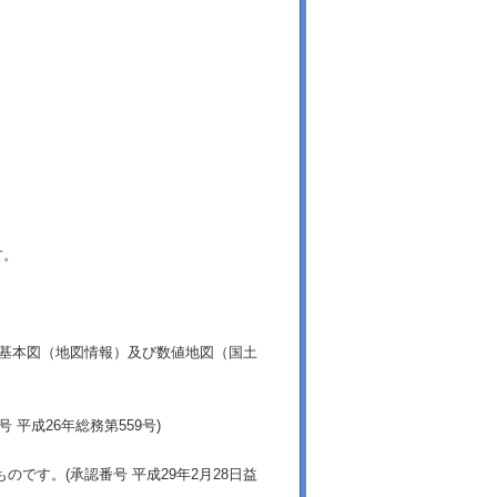
す。
土基本図（地図情報）及び数値地図（国土
平成26年総務第559号)
です。(承認番号 平成29年2月28日益