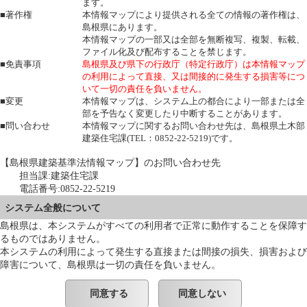
ます。
■著作権
本情報マップにより提供される全ての情報の著作権は、
島根県にあります。
本情報マップの一部又は全部を無断複写、複製、転載、
ファイル化及び配布することを禁じます。
■免責事項
島根県及び県下の行政庁（特定行政庁）は本情報マップ
の利用によって直接、又は間接的に発生する損害等につ
いて一切の責任を負いません。
■変更
本情報マップは、システム上の都合により一部または全
部を予告なく変更したり中断することがあります。
■問い合わせ
本情報マップに関するお問い合わせ先は、島根県土木部
建築住宅課(TEL：0852-22-5219)です。
【島根県建築基準法情報マップ】のお問い合わせ先
担当課:建築住宅課
電話番号:0852-22-5219
システム全般について
島根県は、本システムがすべての利用者で正常に動作することを保障す
るものではありません。
本システムの利用によって発生する直接または間接の損失、損害および
障害について、島根県は一切の責任を負いません。
同意する
同意しない