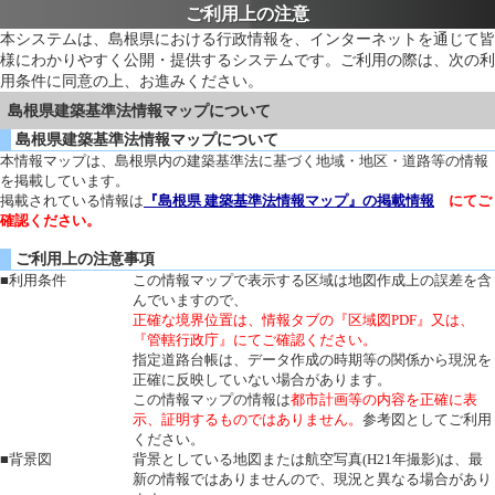
ご利用上の注意
本システムは、島根県における行政情報を、インターネットを通じて皆
様にわかりやすく公開・提供するシステムです。ご利用の際は、次の利
用条件に同意の上、お進みください。
島根県建築基準法情報マップについて
島根県建築基準法情報マップについて
本情報マップは、島根県内の建築基準法に基づく地域・地区・道路等の情報
を掲載しています。
掲載されている情報は
『島根県 建築基準法情報マップ』の掲載情報
にてご
確認ください。
ご利用上の注意事項
■利用条件
この情報マップで表示する区域は地図作成上の誤差を含
んでいますので、
正確な境界位置は、情報タブの『区域図PDF』又は、
『管轄行政庁』にてご確認ください。
指定道路台帳は、データ作成の時期等の関係から現況を
正確に反映していない場合があります。
この情報マップの情報は
都市計画等の内容を正確に表
示、証明するものではありません。
参考図としてご利用
ください。
■背景図
背景としている地図または航空写真(H21年撮影)は、最
新の情報ではありませんので、現況と異なる場合があり