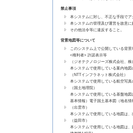
禁止事項
本システムに対し、不正な手段でア
本システムの管理及び運営を故意に
その他法令等に違反すること。
背景地図等について
このシステム上で公開している背景
<権利者> 許諾表示等
（ジオテクノロジーズ株式会社、株
本システムで使用している案内地図
（NTTインフラネット株式会社）
本システムで使用している航空写真
（国土地理院）
本システムで使用している基盤地図
基本情報）電子国土基本図（地名情報
（出雲市）
本システムで使用している地図は、出雲
（益田市）
本システムで使用している地図は、益田