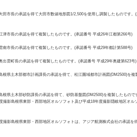
市長の承認を得て大田市数値地形図1/2,500を使用し調製したものです。(承認
津市長の承認を得て複製したものです。(承認番号 平成26年江都第266号)
南市長の承認を得て複製したものです。(承認番号 平成29年都計第588号)
出雲町長の承認を得て複製したものです。(承認番号 平成29年奥建第623号)
根県土木部都市計画課長の承認を得て、松江圏域都市計画図(DM2500)を複
根県土木部砂防課長の承認を得て、砂防基盤図(DM2500)を複製したもので
年度撮影島根県東部・西部地区オルソフォト及び平成18年度撮影隠岐地区オル
年度撮影島根県東部・西部地区オルソフォトは、アジア航測株式会社の承認を