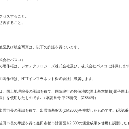
クセスすること。
妨害すること。
地図及び航空写真は、以下の許諾を得ています。
式会社パスコ）
の著作権は、ジオテクノロジーズ株式会社及び、株式会社パスコに帰属しま
の著作権は、NTTインフラネット株式会社に帰属します。
は、国土地理院長の承認を得て、同院発行の数値地図(国土基本情報)電子国
）を使用したものです｡（承認番号 平28情使、第854号）
市長の承認を得て、出雲市基盤図(DM2500)を複製したものです。(承認番号 
市長の承認を得て益田市都市計画図1/2,500の測量成果を使用し調製したもの