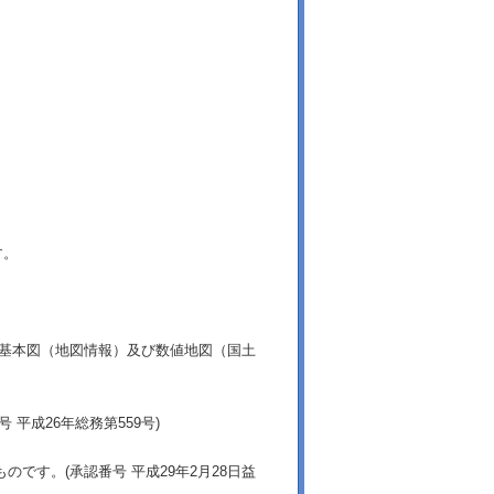
す。
土基本図（地図情報）及び数値地図（国土
平成26年総務第559号)
です。(承認番号 平成29年2月28日益