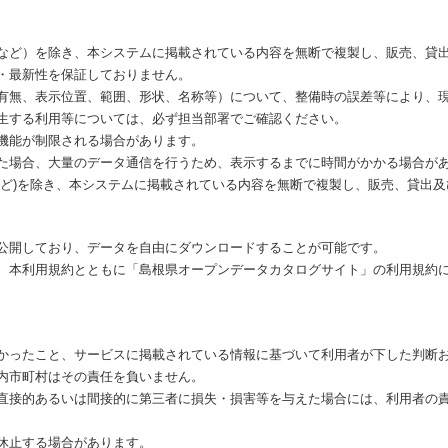
など）を除き、本システムに掲載されている内容を無断で複製し、販売、貸
・最新性を保証しておりません。
有無、表示位置、範囲、形状、名称等）について、整備時の誤差等により、
生する利用等については、必ず担当部署でご確認ください。
機能が制限される場合があります。
た場合、大量のデータ通信を行うため、表示するまでに時間がかかる場合が
など)を除き、本システムに掲載されている内容を無断で複製し、販売、貸出
公開しており、データを自由にダウンロードすることが可能です。
、本利用規約とともに「島根県オープンデータカタログサイト」の利用規約
かったこと、サービスに掲載されている情報に基づいて利用者が下した判断
内市町村はその責任を負いません。
直接的あるいは間接的に第三者に損失・損害等を与えた場合には、利用者の
休止する場合があります。