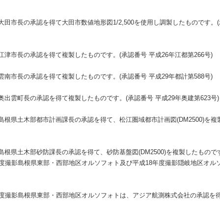
市長の承認を得て大田市数値地形図1/2,500を使用し調製したものです。(承認
津市長の承認を得て複製したものです。(承認番号 平成26年江都第266号)
南市長の承認を得て複製したものです。(承認番号 平成29年都計第588号)
出雲町長の承認を得て複製したものです。(承認番号 平成29年奥建第623号)
根県土木部都市計画課長の承認を得て、松江圏域都市計画図(DM2500)を複
根県土木部砂防課長の承認を得て、砂防基盤図(DM2500)を複製したもので
年度撮影島根県東部・西部地区オルソフォト及び平成18年度撮影隠岐地区オル
年度撮影島根県東部・西部地区オルソフォトは、アジア航測株式会社の承認を