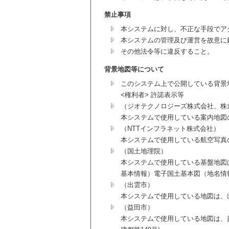
禁止事項
本システムに対し、不正な手段でア
本システムの管理及び運営を故意に
その他法令等に違反すること。
背景地図等について
このシステム上で公開している背景
<権利者> 許諾表示等
（ジオテクノロジーズ株式会社、株
本システムで使用している案内地図
（NTTインフラネット株式会社）
本システムで使用している航空写真
（国土地理院）
本システムで使用している基盤地図
基本情報）電子国土基本図（地名情報
（出雲市）
本システムで使用している地図は、出雲
（益田市）
本システムで使用している地図は、益田