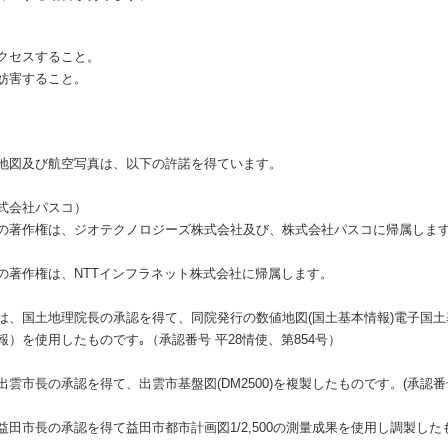
クセスすること。
妨害すること。
地図及び航空写真は、以下の許諾を得ています。
式会社パスコ）
の著作権は、ジオテクノロジーズ株式会社及び、株式会社パスコに帰属しま
の著作権は、NTTインフラネット株式会社に帰属します。
は、国土地理院長の承認を得て、同院発行の数値地図(国土基本情報)電子国
）を使用したものです｡（承認番号 平28情使、第854号）
市長の承認を得て、出雲市基盤図(DM2500)を複製したものです。(承認番号 
市長の承認を得て益田市都市計画図1/2,500の測量成果を使用し調製したもの