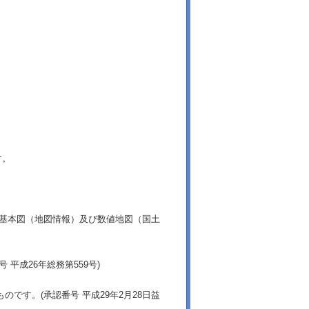
す。
土基本図（地図情報）及び数値地図（国土
平成26年総務第559号)
です。(承認番号 平成29年2月28日益