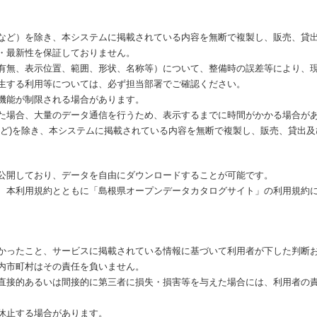
など）を除き、本システムに掲載されている内容を無断で複製し、販売、貸
・最新性を保証しておりません。
有無、表示位置、範囲、形状、名称等）について、整備時の誤差等により、
生する利用等については、必ず担当部署でご確認ください。
機能が制限される場合があります。
た場合、大量のデータ通信を行うため、表示するまでに時間がかかる場合が
など)を除き、本システムに掲載されている内容を無断で複製し、販売、貸出
公開しており、データを自由にダウンロードすることが可能です。
、本利用規約とともに「島根県オープンデータカタログサイト」の利用規約
かったこと、サービスに掲載されている情報に基づいて利用者が下した判断
内市町村はその責任を負いません。
直接的あるいは間接的に第三者に損失・損害等を与えた場合には、利用者の
休止する場合があります。