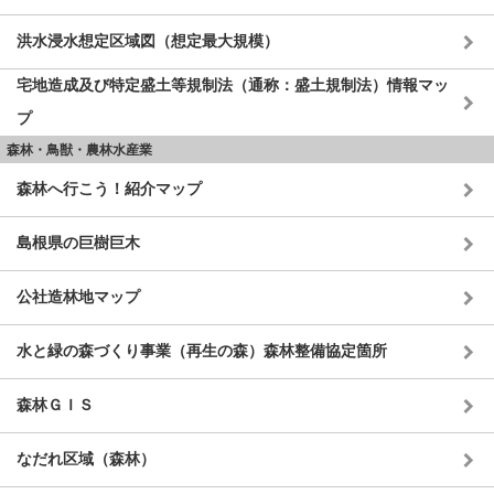
洪水浸水想定区域図（想定最大規模）
宅地造成及び特定盛土等規制法（通称：盛土規制法）情報マッ
プ
森林・鳥獣・農林水産業
森林へ行こう！紹介マップ
島根県の巨樹巨木
公社造林地マップ
水と緑の森づくり事業（再生の森）森林整備協定箇所
森林ＧＩＳ
なだれ区域（森林）