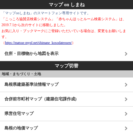
マップ on しまね
「マップonしまね」のスマートフォン専用サイトです。
「こっころ協賛店検索システム」「赤ちゃんほっとルーム検索システム」は、
2019.7.1から次のサイトに移動しました。
お気に入り・ブックマークにご登録いただいている場合は、変更をお願いしま
す。
（
https://matsue.mypl.net/shimane_kosodateouen/
）
住所・目標物から地図を表示
マップ切替
地域・まちづくり・土地
島根県建築基準法情報マップ
合併前市町村マップ（建築住宅課作成)
県営住宅マップ
島根の地価マップ