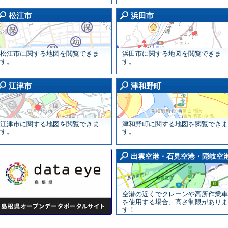
の他画面
松江市画面
松江市
浜田市
松江市に関する地図を閲覧できま
浜田市に関する地図を閲覧できま
す。
す。
田市画面
江津市画面
江津市
津和野町
江津市に関する地図を閲覧できま
津和野町に関する地図を閲覧できま
す。
す。
出雲空港・石見空港・隠岐空
空港の近くでクレーンや高所作業車
を使用する場合、高さ制限がありま
す！