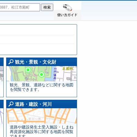
使い方ガイド
福祉・子育て・医療画面
観光・景観・文化財画面
観光・景観・文化財
観光、景観、遺跡などに関する地図
を閲覧できます。
森林・鳥獣・農林水産業画面
道路・建設・河川画面
道路・建設・河川
道路や建設発生土受入施設・しまね
再資源化施設等に関する地図を閲覧
できます。