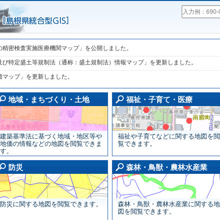
の精密検査実施医療機関マップ」を公開しました。
及び特定盛土等規制法（通称：盛土規制法）情報マップ」を更新しました。
価マップ」を更新しました。
地域・まちづくり・土地画面
地域・まちづくり・土地
福祉・子育て・医療
建築基準法に基づく地域・地区等や
福祉や子育てなどに関する地図を閲
地価の情報などの地図を閲覧できま
覧できます。
す。
然・環境・エコ画面
防災画面
防災
森林・鳥獣・農林水産業
防災に関する地図を閲覧できます。
森林・鳥獣・農林水産業に関する地
図を閲覧できます。