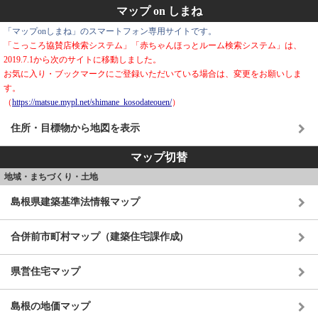
マップ on しまね
「マップonしまね」のスマートフォン専用サイトです。
「こっころ協賛店検索システム」「赤ちゃんほっとルーム検索システム」は、
2019.7.1から次のサイトに移動しました。
お気に入り・ブックマークにご登録いただいている場合は、変更をお願いしま
す。
（
https://matsue.mypl.net/shimane_kosodateouen/
）
住所・目標物から地図を表示
マップ切替
地域・まちづくり・土地
島根県建築基準法情報マップ
合併前市町村マップ（建築住宅課作成)
県営住宅マップ
島根の地価マップ