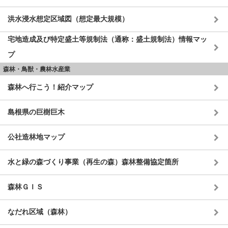
洪水浸水想定区域図（想定最大規模）
宅地造成及び特定盛土等規制法（通称：盛土規制法）情報マッ
プ
森林・鳥獣・農林水産業
森林へ行こう！紹介マップ
島根県の巨樹巨木
公社造林地マップ
水と緑の森づくり事業（再生の森）森林整備協定箇所
森林ＧＩＳ
なだれ区域（森林）