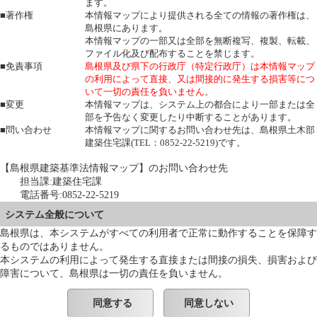
ます。
■著作権
本情報マップにより提供される全ての情報の著作権は、
島根県にあります。
本情報マップの一部又は全部を無断複写、複製、転載、
ファイル化及び配布することを禁じます。
■免責事項
島根県及び県下の行政庁（特定行政庁）は本情報マップ
の利用によって直接、又は間接的に発生する損害等につ
いて一切の責任を負いません。
■変更
本情報マップは、システム上の都合により一部または全
部を予告なく変更したり中断することがあります。
■問い合わせ
本情報マップに関するお問い合わせ先は、島根県土木部
建築住宅課(TEL：0852-22-5219)です。
【島根県建築基準法情報マップ】のお問い合わせ先
担当課:建築住宅課
電話番号:0852-22-5219
システム全般について
島根県は、本システムがすべての利用者で正常に動作することを保障す
るものではありません。
本システムの利用によって発生する直接または間接の損失、損害および
障害について、島根県は一切の責任を負いません。
同意する
同意しない