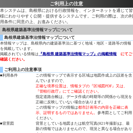
ご利用上の注意
本システムは、島根県における行政情報を、インターネットを通じて皆
様にわかりやすく公開・提供するシステムです。ご利用の際は、次の利
用条件に同意の上、お進みください。
島根県建築基準法情報マップについて
島根県建築基準法情報マップについて
本情報マップは、島根県内の建築基準法に基づく地域・地区・道路等の情報
を掲載しています。
掲載されている情報は
『島根県 建築基準法情報マップ』の掲載情報
にてご
確認ください。
ご利用上の注意事項
■利用条件
この情報マップで表示する区域は地図作成上の誤差を含
んでいますので、
正確な境界位置は、情報タブの『区域図PDF』又は、
『管轄行政庁』にてご確認ください。
指定道路台帳は、データ作成の時期等の関係から現況を
正確に反映していない場合があります。
この情報マップの情報は
都市計画等の内容を正確に表
示、証明するものではありません。
参考図としてご利用
ください。
■背景図
背景としている地図または航空写真(H21年撮影)は、最
新の情報ではありませんので、現況と異なる場合があり