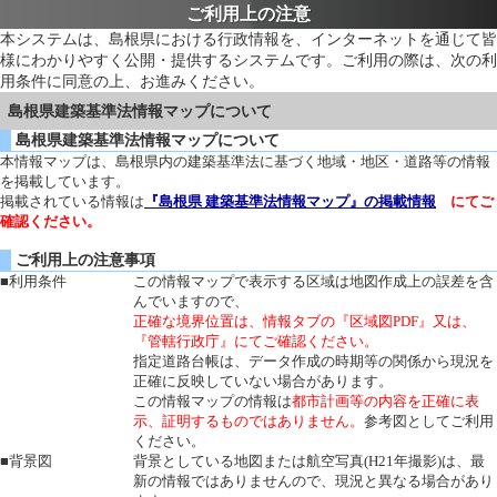
ご利用上の注意
本システムは、島根県における行政情報を、インターネットを通じて皆
様にわかりやすく公開・提供するシステムです。ご利用の際は、次の利
用条件に同意の上、お進みください。
島根県建築基準法情報マップについて
島根県建築基準法情報マップについて
本情報マップは、島根県内の建築基準法に基づく地域・地区・道路等の情報
を掲載しています。
掲載されている情報は
『島根県 建築基準法情報マップ』の掲載情報
にてご
確認ください。
ご利用上の注意事項
■利用条件
この情報マップで表示する区域は地図作成上の誤差を含
んでいますので、
正確な境界位置は、情報タブの『区域図PDF』又は、
『管轄行政庁』にてご確認ください。
指定道路台帳は、データ作成の時期等の関係から現況を
正確に反映していない場合があります。
この情報マップの情報は
都市計画等の内容を正確に表
示、証明するものではありません。
参考図としてご利用
ください。
■背景図
背景としている地図または航空写真(H21年撮影)は、最
新の情報ではありませんので、現況と異なる場合があり