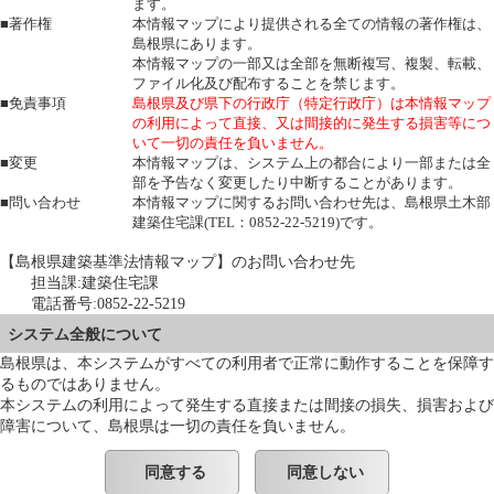
ます。
■著作権
本情報マップにより提供される全ての情報の著作権は、
島根県にあります。
本情報マップの一部又は全部を無断複写、複製、転載、
ファイル化及び配布することを禁じます。
■免責事項
島根県及び県下の行政庁（特定行政庁）は本情報マップ
の利用によって直接、又は間接的に発生する損害等につ
いて一切の責任を負いません。
■変更
本情報マップは、システム上の都合により一部または全
部を予告なく変更したり中断することがあります。
■問い合わせ
本情報マップに関するお問い合わせ先は、島根県土木部
建築住宅課(TEL：0852-22-5219)です。
【島根県建築基準法情報マップ】のお問い合わせ先
担当課:建築住宅課
電話番号:0852-22-5219
システム全般について
島根県は、本システムがすべての利用者で正常に動作することを保障す
るものではありません。
本システムの利用によって発生する直接または間接の損失、損害および
障害について、島根県は一切の責任を負いません。
同意する
同意しない